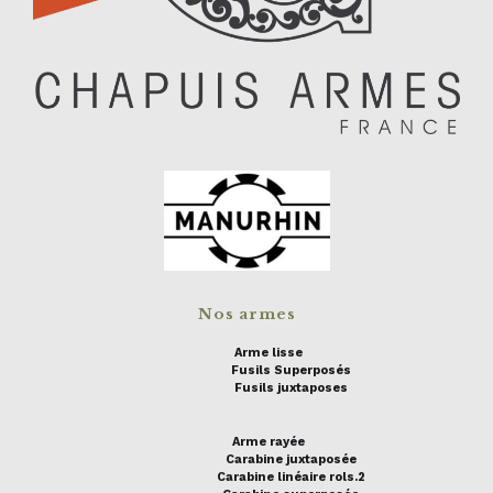
Nos armes
Arme lisse
Fusils Superposés
Fusils juxtaposes
Arme rayée
Carabine juxtaposée
Carabine linéaire rols.2