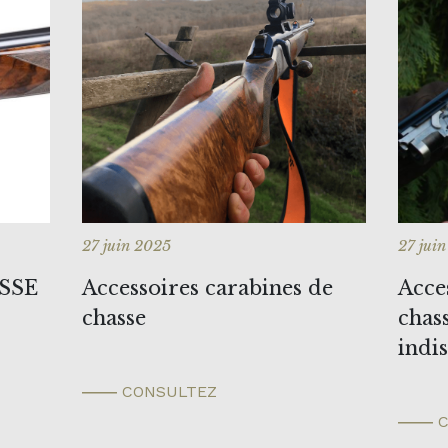
27 juin 2025
27 jui
SSE
Accessoires carabines de
Acce
chasse
chass
indi
CONSULTEZ
C