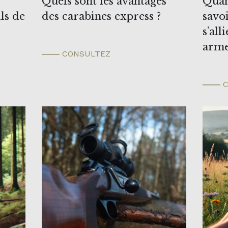
Quels sont les avantages
Quan
ils de
des carabines express ?
savoi
s’all
arme
CONSULTEZ
C