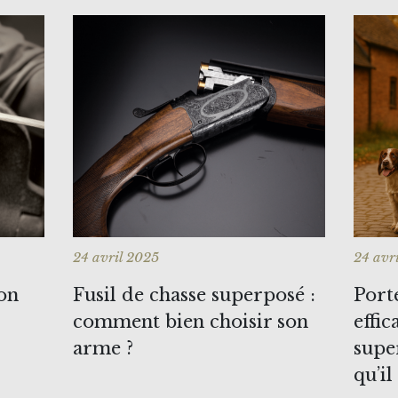
24 avril 2025
24 avr
ion
Fusil de chasse superposé :
Port
comment bien choisir son
effic
arme ?
supe
qu’il