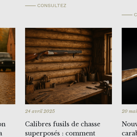
CONSULTEZ
C
24 avril 2025
20 mai
on
Calibres fusils de chasse
Nouv
a
superposés : comment
cara