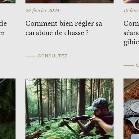
24 février 2024
12 fév
 de
Comment bien régler sa
Comm
er
carabine de chasse ?
séan
gibie
CONSULTEZ
C