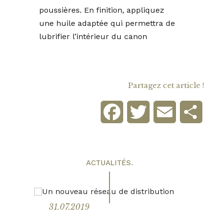
poussières. En finition, appliquez
une huile adaptée qui permettra de
lubrifier l’intérieur du canon
Partagez cet article !
Facebook
Twitter
Email
Part
ACTUALITÉS.
31.07.2019