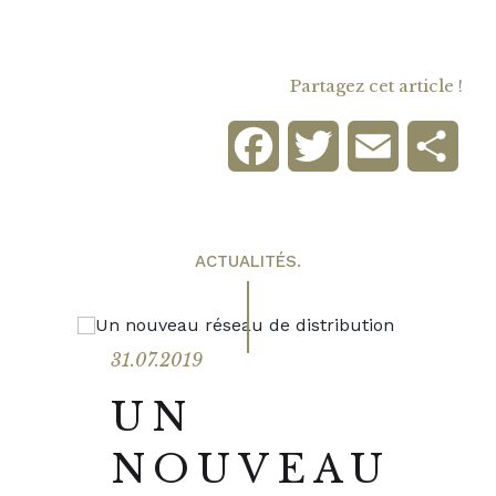
Partagez cet article !
Facebook
Twitter
Email
Part
ACTUALITÉS.
31.07.2019
UN
NOUVEAU