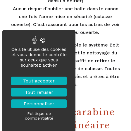
dans un boitier)
Aucun risque d’oublier une balle dans le canon
une fois l’arme mise en sécurité (culasse
ouverte). C’est rassurant pour les autres de voir
une culasse à verrou ouverte.
Entretien facile
. Par exemple le système Bolt
Ce site utilise des cookies
Barrel de la Rx Helix permet le nettoyage du
et vous donne le contrôle
sur ceux que vous
canon et de la culasse. Il suffit de retirer le
souhaitez activer
canon et de dévisser la tête de culasse. Toutes
les pièces sont faciles d’accès et prêtes à être
Tout accepter
nettoyées.
Tout refuser
Personnaliser
Prix d’une carabine
Politique de
confidentialité
de chasse linéaire