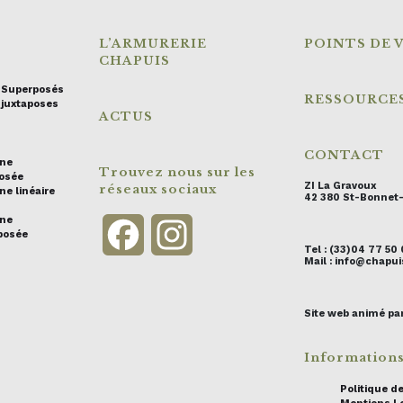
L’ARMURERIE
POINTS DE 
CHAPUIS
s Superposés
RESSOURCE
 juxtaposes
ACTUS
CONTACT
ine
Trouvez nous sur les
posée
ZI La Gravoux
réseaux sociaux
ne linéaire
42 380 St-Bonnet
ine
Facebook
Instagram
posée
Tel : (33)04 77 50
Mail : info@chap
Site web animé pa
Information
Politique de