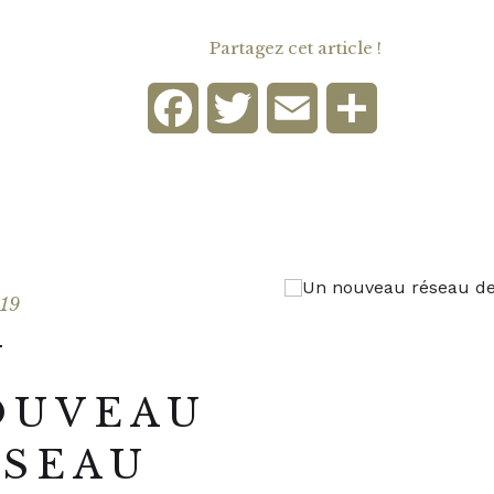
Partagez cet article !
Facebook
Twitter
Email
Partager
019
N
OUVEAU
ÉSEAU