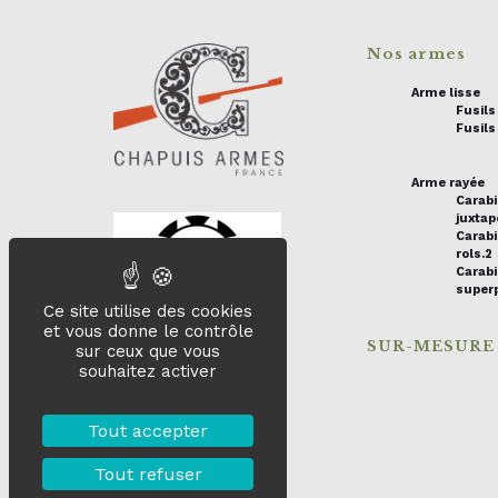
Nos armes
Arme lisse
Fusil
Fusils
Arme rayée
Carab
juxta
Carabi
rols.2
Carab
super
Ce site utilise des cookies
et vous donne le contrôle
SUR-MESURE
sur ceux que vous
souhaitez activer
Tout accepter
Tout refuser