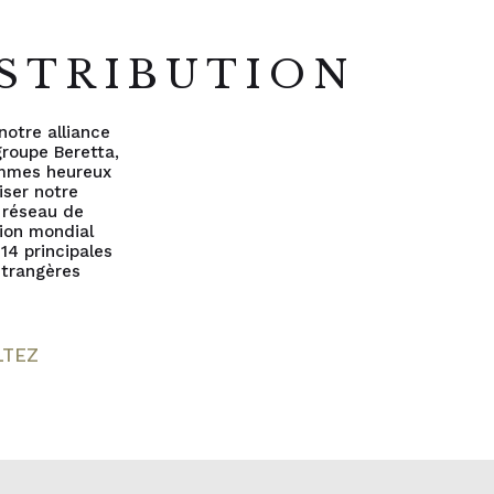
E
STRIBUTION
notre alliance
groupe Beretta,
mmes heureux
liser notre
 réseau de
tion mondial
 14 principales
 étrangères
LTEZ