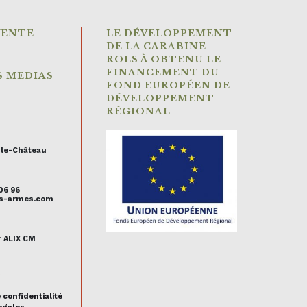
VENTE
LE DÉVELOPPEMENT
DE LA CARABINE
ROLS À OBTENU LE
FINANCEMENT DU
S MEDIAS
FOND EUROPÉEN DE
DÉVELOPPEMENT
RÉGIONAL
-le-Château
 06 96
uis-armes.com
r ALIX CM
s
 confidentialité