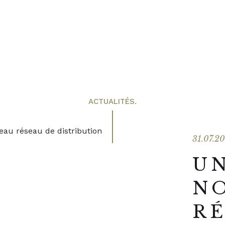
ACTUALITÉS.
31.07.2
U
N
R