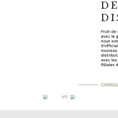
D
DI
Fruit de 
avec le 
nous so
d’officia
nouveau
distribu
avec les
filliales
CONSU