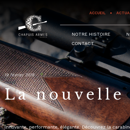
Panneau de gestion des cookies
ACCUEIL
ACTUA
NOTRE HISTOIRE
N
CONTACT
Actualités
19 février 2018
La nouvelle
Innovante, performante, élégante. Découvrez la carabi