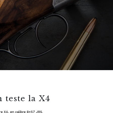
 teste la X4
e X4, en calibre 8×57 JRS.