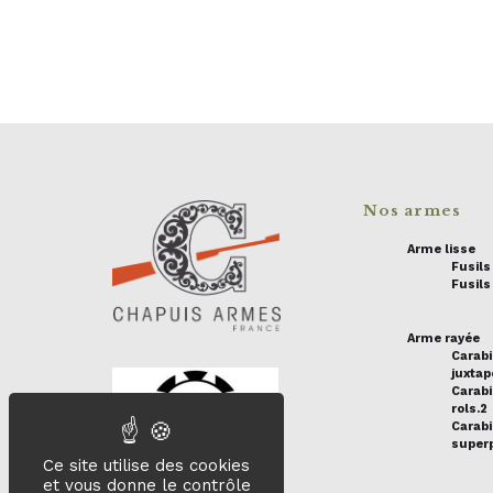
Nos armes
Arme lisse
Fusil
Fusils
Arme rayée
Carab
juxta
Carabi
rols.2
Carab
super
Ce site utilise des cookies
et vous donne le contrôle