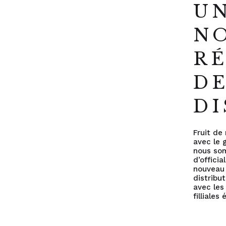
U
N
R
D
DI
Fruit de 
avec le 
nous so
d’officia
nouveau
distribu
avec les
filliales