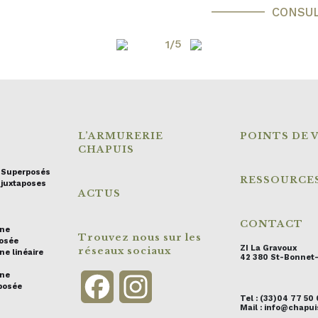
CONSU
L’ARMURERIE
POINTS DE 
CHAPUIS
s Superposés
RESSOURCE
 juxtaposes
ACTUS
CONTACT
ine
Trouvez nous sur les
posée
ZI La Gravoux
réseaux sociaux
ne linéaire
42 380 St-Bonnet
ine
Facebook
Instagram
posée
Tel : (33)04 77 50
Mail : info@chap