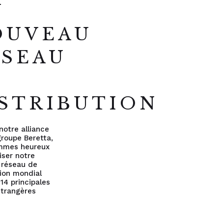
N
OUVEAU
ÉSEAU
E
STRIBUTION
notre alliance
groupe Beretta,
mmes heureux
liser notre
 réseau de
tion mondial
 14 principales
 étrangères