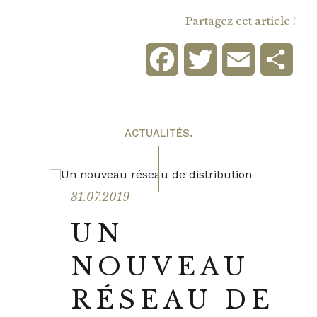
Partagez cet article !
Facebook
Twitter
Email
Part
ACTUALITÉS.
31.07.2019
UN
NOUVEAU
RÉSEAU DE