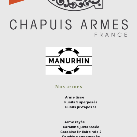
Nos armes
Arme lisse
Fusils Superposés
Fusils juxtaposes
Arme rayée
Carabine juxtaposée
Carabine linéaire rols.2
Carabine superposée