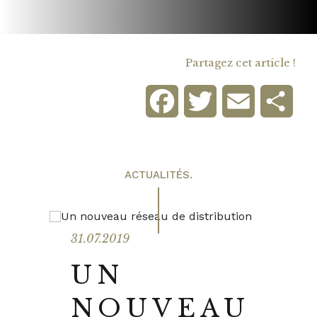
Partagez cet article !
Facebook
Twitter
Email
Part
ACTUALITÉS.
31.07.2019
UN
NOUVEAU