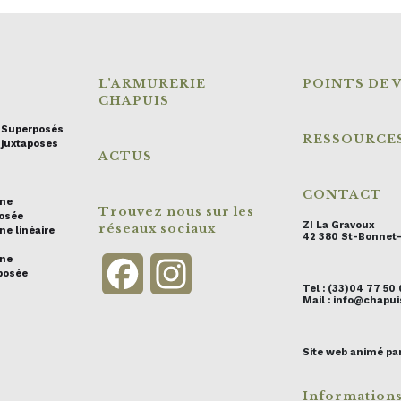
L’ARMURERIE
POINTS DE 
CHAPUIS
s Superposés
RESSOURCE
 juxtaposes
ACTUS
CONTACT
ine
Trouvez nous sur les
posée
ZI La Gravoux
réseaux sociaux
ne linéaire
42 380 St-Bonnet
ine
Facebook
Instagram
posée
Tel : (33)04 77 50
Mail : info@chap
Site web animé pa
Information