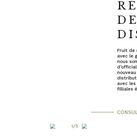
R
D
DI
Fruit de 
avec le 
nous so
d’officia
nouveau
distribu
avec les
filliales
CONSU