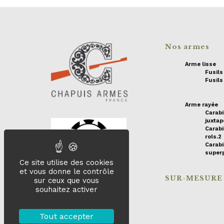
Nos armes
Arme lisse
Fusil
Fusils
Arme rayée
Carab
juxta
Carabi
rols.2
Carab
super
Ce site utilise des cookies
et vous donne le contrôle
SUR-MESURE
sur ceux que vous
souhaitez activer
Tout accepter