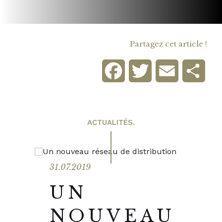
Partagez cet article !
Facebook
Twitter
Email
Part
ACTUALITÉS.
31.07.2019
UN
NOUVEAU