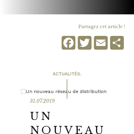
Partagez cet article !
Facebook
Twitter
Email
Part
ACTUALITÉS.
31.07.2019
UN
NOUVEAU