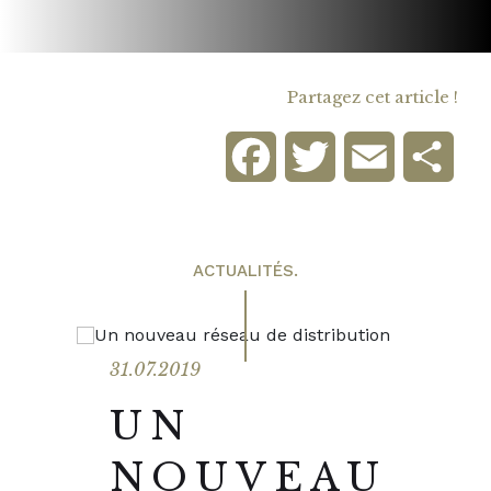
Partagez cet article !
Facebook
Twitter
Email
Part
ACTUALITÉS.
31.07.2019
UN
NOUVEAU