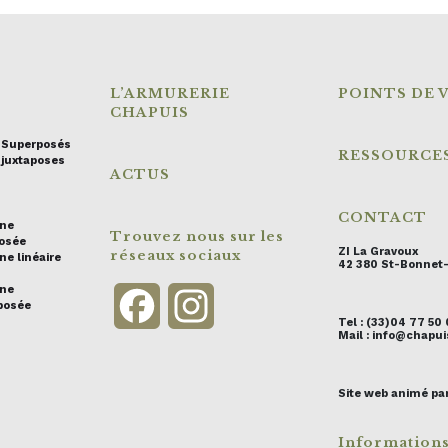
L’ARMURERIE
POINTS DE 
CHAPUIS
s Superposés
RESSOURCE
 juxtaposes
ACTUS
CONTACT
ine
Trouvez nous sur les
posée
ZI La Gravoux
réseaux sociaux
ne linéaire
42 380 St-Bonnet
ine
Facebook
Instagram
posée
Tel : (33)04 77 50
Mail : info@chap
Site web animé pa
Information