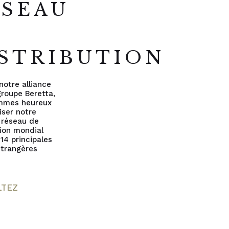
ÉSEAU
E
STRIBUTION
notre alliance
groupe Beretta,
mmes heureux
liser notre
 réseau de
tion mondial
 14 principales
 étrangères
LTEZ