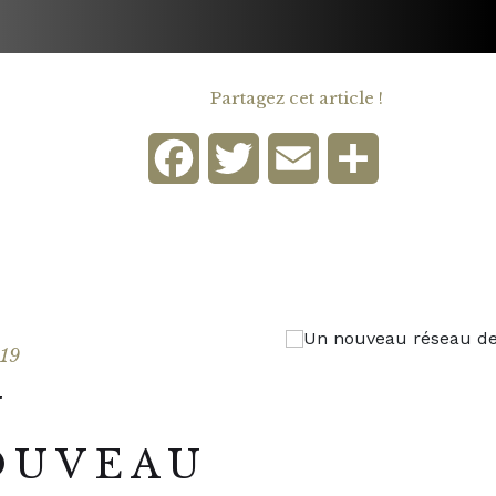
Partagez cet article !
Facebook
Twitter
Email
Partager
019
N
OUVEAU