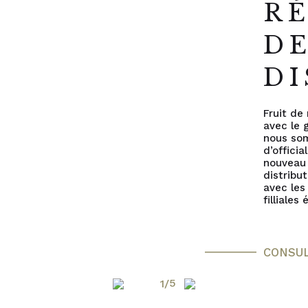
R
D
DI
Fruit de 
avec le 
nous so
d’officia
nouveau
distribu
avec les
filliales
CONSU