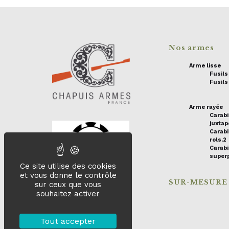
Nos armes
Arme lisse
Fusil
Fusils
Arme rayée
Carab
juxta
Carabi
rols.2
Carab
super
Ce site utilise des cookies
et vous donne le contrôle
SUR-MESURE
sur ceux que vous
souhaitez activer
Tout accepter