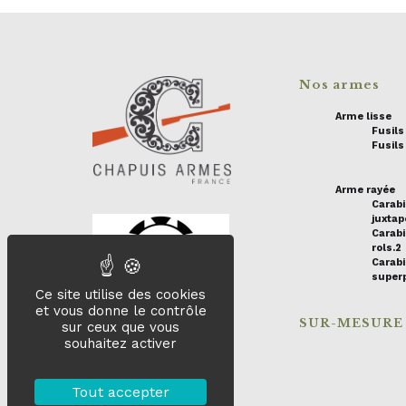
Nos armes
Arme lisse
Fusil
Fusils
Arme rayée
Carab
juxta
Carabi
rols.2
Carab
super
Ce site utilise des cookies
et vous donne le contrôle
SUR-MESURE
sur ceux que vous
souhaitez activer
Tout accepter