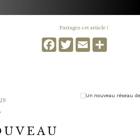
Partagez cet article !
Facebook
Twitter
Email
Partager
019
N
OUVEAU