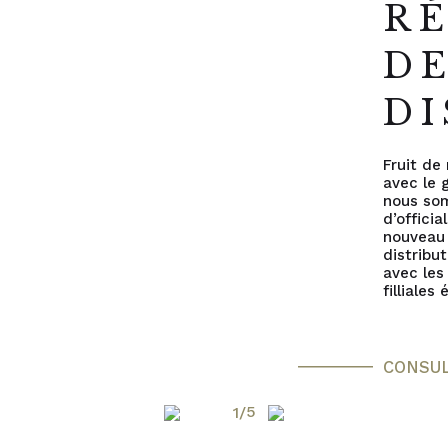
R
D
DI
Fruit de 
avec le 
nous so
d’officia
nouveau
distribu
avec les
filliales
CONSU