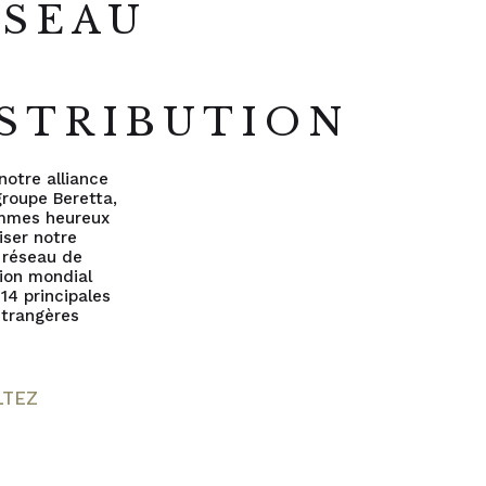
ÉSEAU
E
STRIBUTION
notre alliance
groupe Beretta,
mmes heureux
liser notre
 réseau de
tion mondial
 14 principales
 étrangères
LTEZ