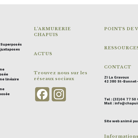
L’ARMURERIE
POINTS DE 
CHAPUIS
s Superposés
RESSOURCE
 juxtaposes
ACTUS
CONTACT
ine
Trouvez nous sur les
posée
ZI La Gravoux
réseaux sociaux
ne linéaire
42 380 St-Bonnet
ine
Facebook
Instagram
posée
Tel : (33)04 77 50
Mail : info@chap
Site web animé pa
Information