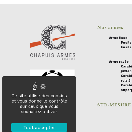
Nos armes
Arme lisse
Fusil
Fusils
Arme rayée
Carab
juxta
Carabi
rols.2
Carab
super
Ce site utilise des cookies
et vous donne le contrôle
SUR-MESURE
sur ceux que vous
souhaitez activer
Tout accepter