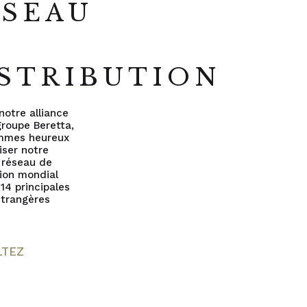
ÉSEAU
E
STRIBUTION
notre alliance
groupe Beretta,
mmes heureux
liser notre
 réseau de
tion mondial
 14 principales
 étrangères
LTEZ