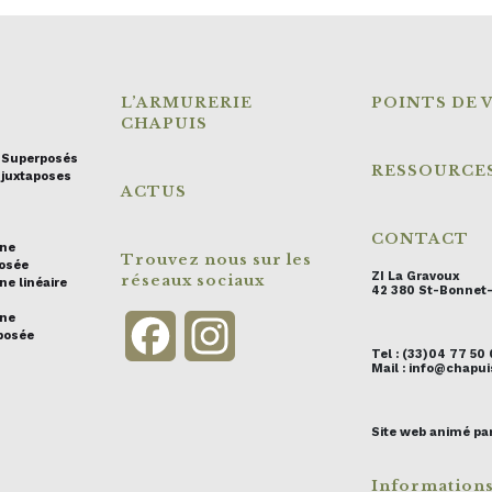
L’ARMURERIE
POINTS DE 
CHAPUIS
s Superposés
RESSOURCE
 juxtaposes
ACTUS
CONTACT
ine
Trouvez nous sur les
posée
ZI La Gravoux
réseaux sociaux
ne linéaire
42 380 St-Bonnet
ine
Facebook
Instagram
posée
Tel : (33)04 77 50
Mail : info@chap
Site web animé pa
Information