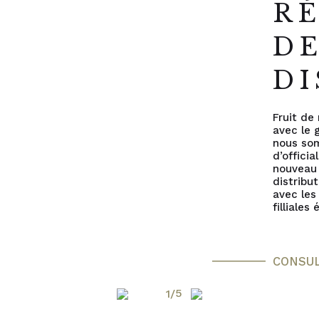
R
D
DI
Fruit de 
avec le 
nous so
d’officia
nouveau
distribu
avec les
filliales
CONSU