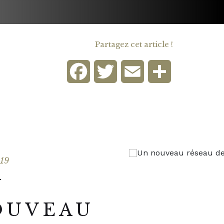
Partagez cet article !
Facebook
Twitter
Email
Partager
019
N
OUVEAU