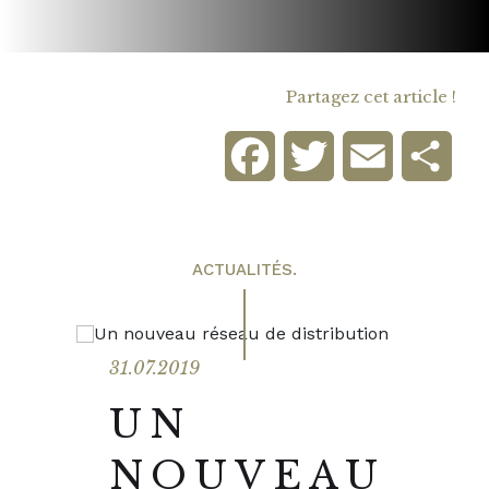
Partagez cet article !
Facebook
Twitter
Email
Part
ACTUALITÉS.
31.07.2019
UN
NOUVEAU