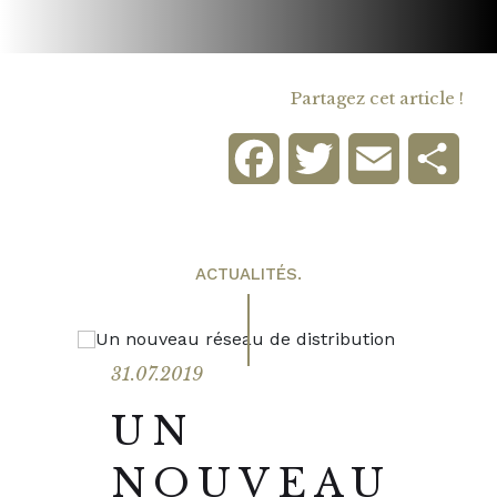
Partagez cet article !
Facebook
Twitter
Email
Part
ACTUALITÉS.
31.07.2019
UN
NOUVEAU