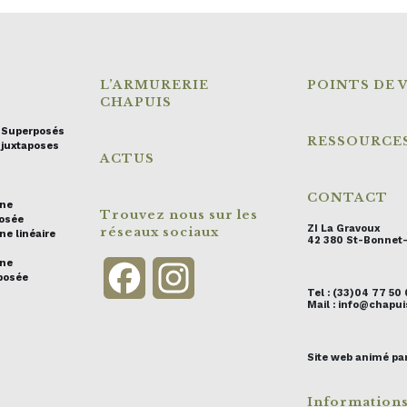
L’ARMURERIE
POINTS DE 
CHAPUIS
s Superposés
RESSOURCE
 juxtaposes
ACTUS
CONTACT
ine
Trouvez nous sur les
posée
ZI La Gravoux
réseaux sociaux
ne linéaire
42 380 St-Bonnet
ine
Facebook
Instagram
posée
Tel : (33)04 77 50
Mail : info@chap
Site web animé pa
Information