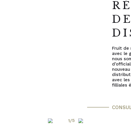
R
D
DI
Fruit de 
avec le 
nous so
d’officia
nouveau
distribu
avec les
filliales
CONSU