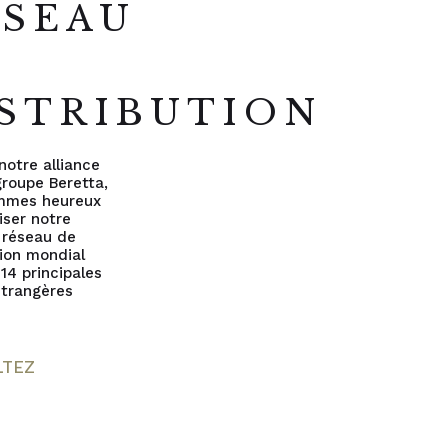
ÉSEAU
E
STRIBUTION
notre alliance
groupe Beretta,
mmes heureux
liser notre
 réseau de
tion mondial
 14 principales
 étrangères
LTEZ