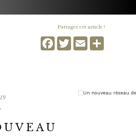
Partagez cet article !
Facebook
Twitter
Email
Partager
019
N
OUVEAU