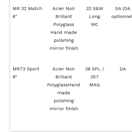
MR 32 Match
Acier Noir
32 S&W
SA (DA
6"
Brillant
Long
optionnel
Polyglass
WC
Hand made
polishing
mirror finish
MR73 Sport
Acier Noir
38 SPL /
DA
8"
Brillant
357
PolyglassHand
MAG
made
polishing
mirror finish