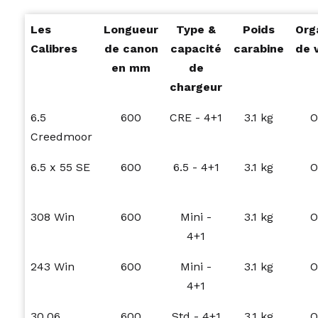
Les
Longueur
Type &
Poids
Org
Calibres
de canon
capacité
carabine
de 
en mm
de
chargeur
6.5
600
CRE - 4+1
3.1 kg
O
Creedmoor
6.5 x 55 SE
600
6.5 - 4+1
3.1 kg
O
308 Win
600
Mini -
3.1 kg
O
4+1
243 Win
600
Mini -
3.1 kg
O
4+1
30.06
600
Std - 4+1
3.1 kg
O