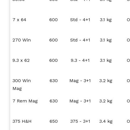
7 x 64
600
Std - 4+1
3.1 kg
O
270 Win
600
Std - 4+1
3.1 kg
O
9.3 x 62
600
9.3 - 4+1
3.1 kg
O
300 Win
630
Mag - 3+1
3.2 kg
O
Mag
7 Rem Mag
630
Mag - 3+1
3.2 kg
O
375 H&H
650
375 - 3+1
3.4 kg
O