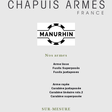
Nos armes
Arme lisse
Fusils Superposés
Fusils juxtaposes
Arme rayée
Carabine juxtaposée
Carabine linéaire rols.2
Carabine superposée
SUR-MESURE