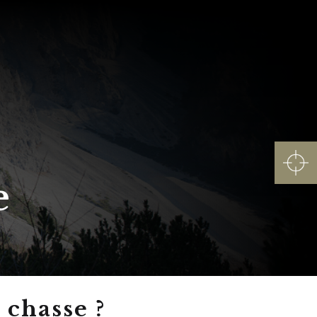
e
 chasse ?