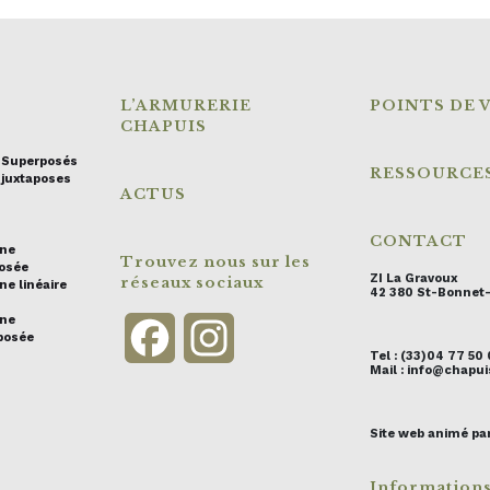
L’ARMURERIE
POINTS DE 
CHAPUIS
s Superposés
RESSOURCE
 juxtaposes
ACTUS
CONTACT
ine
Trouvez nous sur les
posée
ZI La Gravoux
réseaux sociaux
ne linéaire
42 380 St-Bonnet
ine
Facebook
Instagram
posée
Tel : (33)04 77 50
Mail : info@chap
Site web animé pa
Information