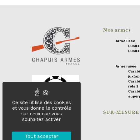
Nos armes
Arme lisse
Fusil
Fusils
Arme rayée
Carab
juxta
Carabi
rols.2
Carab
super
Ce site utilise des cookies
et vous donne le contrôle
SUR-MESURE
sur ceux que vous
souhaitez activer
Tout accepter