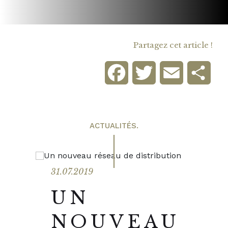
Partagez cet article !
Facebook
Twitter
Email
Part
ACTUALITÉS.
31.07.2019
UN
NOUVEAU