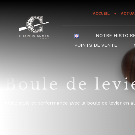
Panneau de gestion des cookies
ACCUEIL
ACTUA
NOTRE HISTOIR
POINTS DE VENTE
Boule de lev
Alliez style et performance avec la boule de levier en