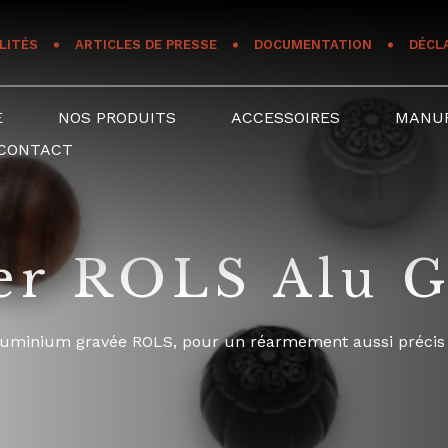
LITÉS
ARTICLES DE PRESSE
DOCUMENTATION
DÉCL
E
NOS PRODUITS
ACCESSOIRES
MANU
CONTACT
ier ROLS Alu 
 aluminium gravée ROLS, pour un réarmement aussi précis 