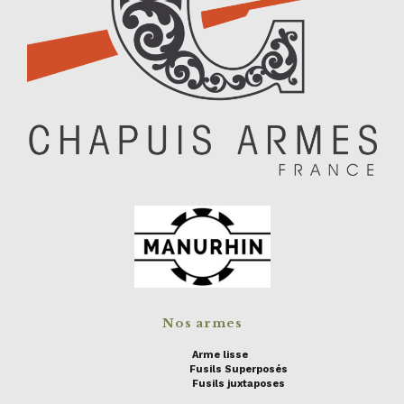
Nos armes
Arme lisse
Fusils Superposés
Fusils juxtaposes