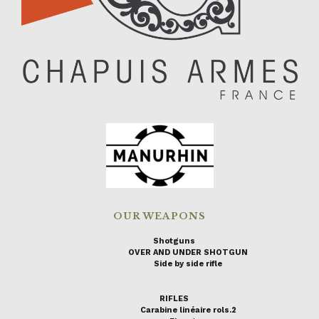
OUR WEAPONS
Shotguns
OVER AND UNDER SHOTGUN
Side by side rifle
RIFLES
Carabine linéaire rols.2