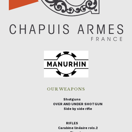
OUR WEAPONS
Shotguns
OVER AND UNDER SHOTGUN
Side by side rifle
RIFLES
Carabine linéaire rols.2