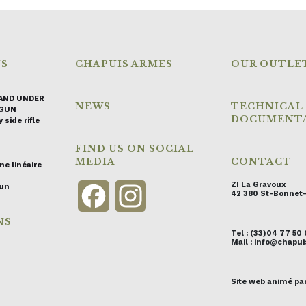
NS
CHAPUIS ARMES
OUR OUTLE
AND UNDER
NEWS
TECHNICAL
GUN
DOCUMENT
 side rifle
FIND US ON SOCIAL
MEDIA
CONTACT
ne linéaire
ZI La Gravoux
gun
Facebook
Instagram
42 380 St-Bonnet
NS
Tel : (33)04 77 50
Mail : info@chap
Site web animé pa