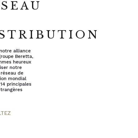
ÉSEAU
E
STRIBUTION
notre alliance
groupe Beretta,
mmes heureux
liser notre
 réseau de
tion mondial
 14 principales
 étrangères
LTEZ