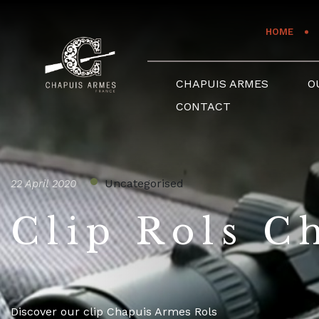
Cookies management panel
HOME
CHAPUIS ARMES
O
CONTACT
Uncategorised
22 April 2020
Clip Rols C
Discover our clip Chapuis Armes Rols