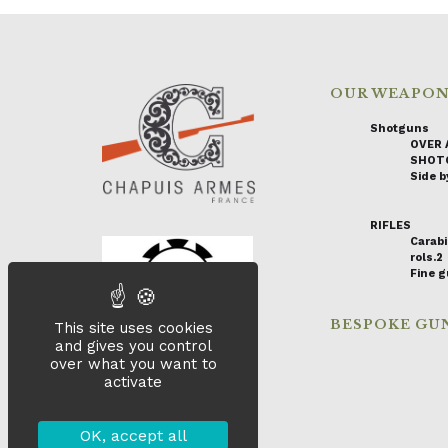
OUR WEAPO
Shotguns
OVER 
SHOT
Side by
RIFLES
Carabi
rols.2
Fine 
BESPOKE GU
This site uses cookies
and gives you control
over what you want to
activate
OK, accept all