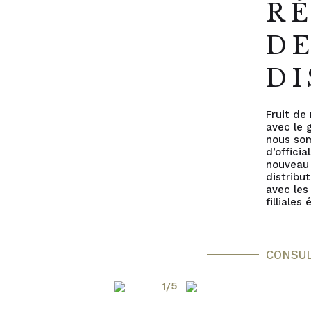
R
D
DI
Fruit de 
avec le 
nous so
d’officia
nouveau
distribu
avec les
filliales
CONSU