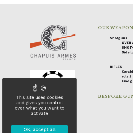
OUR WEAPO
Shotguns
OVER 
SHOT
Side by
RIFLES
Carabi
rols.2
Fine 
BESPOKE GU
This site uses cookies
and gives you control
over what you want to
activate
OK, accept all