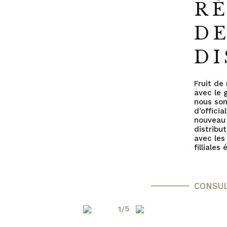
R
D
DI
Fruit de 
avec le 
nous so
d’officia
nouveau
distribu
avec les
filliales
CONSU