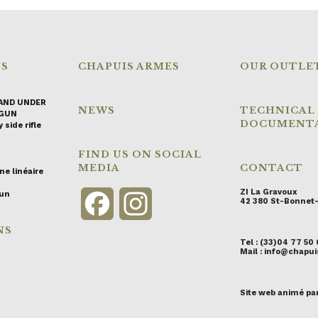
NS
CHAPUIS ARMES
OUR OUTLE
AND UNDER
NEWS
TECHNICAL
GUN
DOCUMENT
 side rifle
FIND US ON SOCIAL
MEDIA
CONTACT
ne linéaire
ZI La Gravoux
gun
Facebook
Instagram
42 380 St-Bonnet
NS
Tel : (33)04 77 50
Mail : info@chap
Site web animé pa