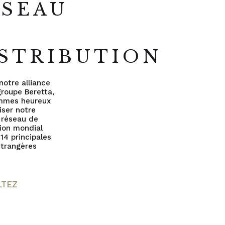
ÉSEAU
E
STRIBUTION
notre alliance
groupe Beretta,
mmes heureux
liser notre
 réseau de
tion mondial
 14 principales
 étrangères
LTEZ