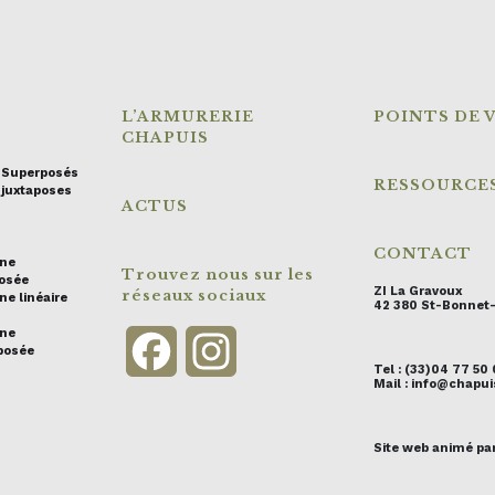
L’ARMURERIE
POINTS DE 
CHAPUIS
s Superposés
RESSOURCE
 juxtaposes
ACTUS
CONTACT
ine
Trouvez nous sur les
posée
ZI La Gravoux
réseaux sociaux
ne linéaire
42 380 St-Bonnet
ine
Facebook
Instagram
posée
Tel : (33)04 77 50
Mail : info@chap
Site web animé pa