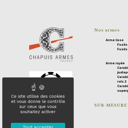
Nos armes
Arme lisse
Fusil
Fusils
Arme rayée
Carab
juxta
Carabi
rols.2
Carab
super
Ce site utilise des cookies
et vous donne le contrôle
SUR-MESURE
sur ceux que vous
souhaitez activer
Tout accepter