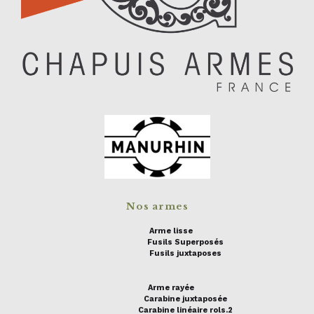
Nos armes
Arme lisse
Fusils Superposés
Fusils juxtaposes
Arme rayée
Carabine juxtaposée
Carabine linéaire rols.2