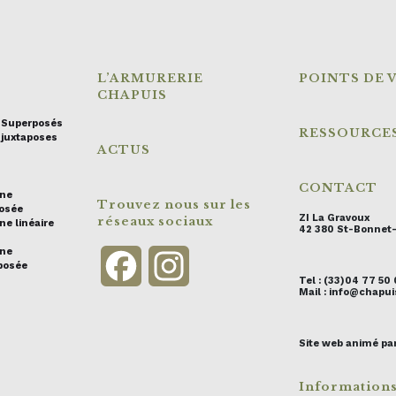
L’ARMURERIE
POINTS DE 
CHAPUIS
s Superposés
RESSOURCE
 juxtaposes
ACTUS
CONTACT
ine
Trouvez nous sur les
posée
ZI La Gravoux
réseaux sociaux
ne linéaire
42 380 St-Bonnet
ine
Facebook
Instagram
posée
Tel : (33)04 77 50
Mail : info@chap
Site web animé pa
Information