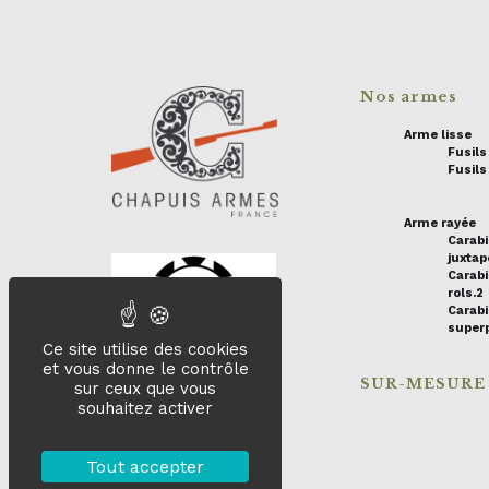
Nos armes
Arme lisse
Fusil
Fusils
Arme rayée
Carab
juxta
Carabi
rols.2
Carab
super
Ce site utilise des cookies
et vous donne le contrôle
SUR-MESURE
sur ceux que vous
souhaitez activer
Tout accepter