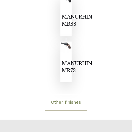
MANURHIN
MR88
MANURHIN
MR73
Other finishes