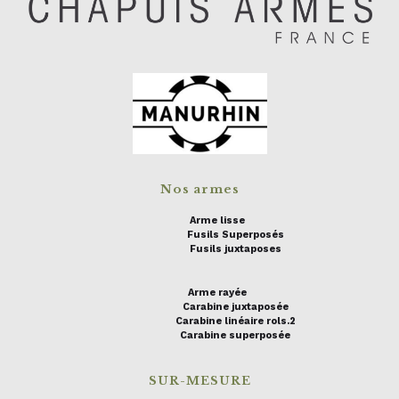
Nos armes
Arme lisse
Fusils Superposés
Fusils juxtaposes
Arme rayée
Carabine juxtaposée
Carabine linéaire rols.2
Carabine superposée
SUR-MESURE