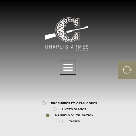
Panneau de gestion des cookies
Menu
BROCHURES ET CATALOGUES
LIVRES BLANCS
MANUELS D'UTILISATION
TARIFS