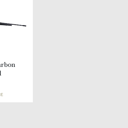
arbon
l
RE