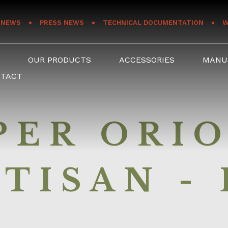
NEWS
PRESS NEWS
TECHNICAL DOCUMENTATION
W
S
OUR PRODUCTS
ACCESSORIES
MANU
NTACT
PER ORIO
TISAN -